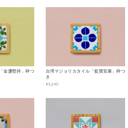
「金盞堅持」枠つ
台湾マジョリカタイル「藍寶安康」枠つ
き
¥3,240