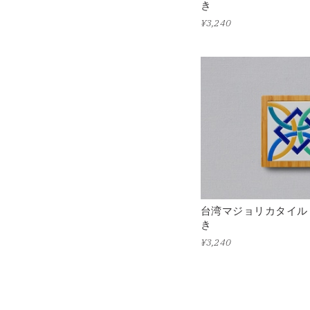
き
¥3,240
台湾マジョリカタイル
き
¥3,240