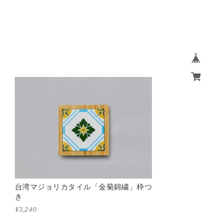
台湾マジョリカタイル「金菊錦繍」枠つ
き
¥3,240