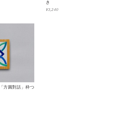
き
¥3,240
「方圓對話」枠つ