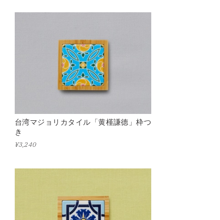
台湾マジョリカタイル「黄槿謙德」枠つ
き
¥3,240