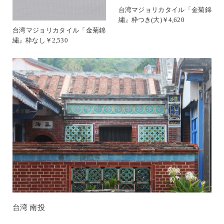
台湾マジョリカタイル「金菊錦
繡』枠つき(大)￥4,620
台湾マジョリカタイル「金菊錦
繡』枠なし￥2,530
台湾 南投