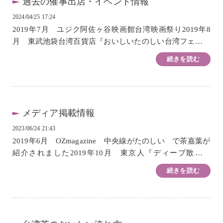
過去の催事出店・イベント情報
2024/04/25 17:24
2019年7月 ユジク阿佐ヶ谷映画館台湾映画祭り2019年8
月 東武池袋台湾百貨店『おいしいたのしい台湾フェア』
2019年9月 杉並区『まるごと台湾フェア』2019年8〜10
続きを読む
月 老屋顏 x 茶嘉葉『台湾築跡展』2020年2月 ...
メディア掲載情報
2023/06/24 21:43
2019年6月 OZmagazine 中央線がたのしい で茶嘉葉が
紹介されました2019年10月 東京人『ディープ散歩台
北』 写真家の川島小鳥さんと作家の張維中さんが茶嘉葉
続きを読む
で対談しました2019年11月 散歩の達人『お茶とあ...