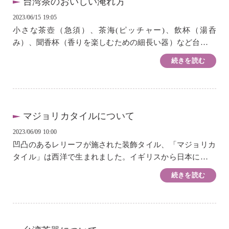
台湾茶のおいしい淹れ方
2023/06/15 19:05
小さな茶壺（急須）、茶海(ピッチャー)、飲杯（湯呑
み）、聞香杯（香りを楽しむための細長い器）など台湾式
の道具でお茶を淹れる方法を紹介します。台湾茶器はお茶
続きを読む
の味や香りを最大限に引き出す道具。どうぞマナ...
マジョリカタイルについて
2023/06/09 10:00
凹凸のあるレリーフが施された装飾タイル、「マジョリカ
タイル」は西洋で生まれました。イギリスから日本に伝わ
り、大正時代から昭和初期にかけて、熟練した職人による
続きを読む
手作業で生産されたタイルは、日本国内より...