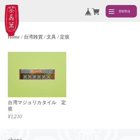
Home
台湾雑貨
文具
定規
台湾マジョリカタイル 定
規
¥1,210