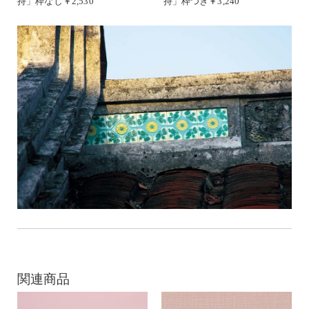
持」枠なし￥2,530
持」枠つき￥3,240
関連商品