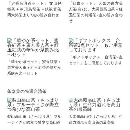
「定番台湾茶セット」 文山包
「紅白セット」 人気の東方美
種茶＋凍頂烏龍茶＋鉄観音茶
人茶(白) に、大禹領高山茶＋紅
四大銘茶より3点の組み合わせ
玉紅茶の特選茶2点の組み合わ
せ
「ギフトボックス 台湾茶2点
「華やか系セット」蜜香紅茶＋
セット」もご用意しております
東方美人茶＋紅玉紅茶の華やか
系飲み比べセット
茶嘉葉の特選台湾茶
梨山高山茶（さっぱり系）フル
大禹嶺高山茶（さっぱり系）生
ーティさが際立つ希少な高山茶
命力溢れる高山茶の最高峰