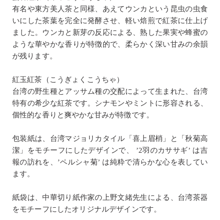
有名や東方美人茶と同様、あえてウンカという昆虫の虫食
いにした茶葉を完全に発酵させ、軽い焙煎で紅茶に仕上げ
ました。ウンカと新芽の反応による、熟した果実や蜂蜜の
ような華やかな香りが特徴的で、柔らかく深い甘みの余韻
が残ります。
紅玉紅茶（こうぎょくこうちゃ）
台湾の野生種とアッサム種の交配によって生まれた、台湾
特有の希少な紅茶です。シナモンやミントに形容される、
個性的な香りと爽やかな甘みが特徴です。
包装紙は、台湾マジョリカタイル「喜上眉梢」と「秋菊高
潔」をモチーフにしたデザインで、 ’2羽のカササギ’ は吉
報の訪れを、’ペルシャ菊’ は純粋で清らかな心を表してい
ます。
紙袋は、中華切り紙作家の上野文緒先生による、台湾茶器
をモチーフにしたオリジナルデザインです。