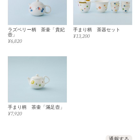
ラズベリー柄 茶壷「貴妃
手まり柄 茶器セット
壺」
¥13,200
¥6,820
手まり柄 茶壷「滿足壺」
¥7,920
通報する