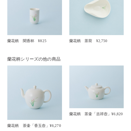
蘭花柄 聞香杯 ¥825
蘭花柄 茶荷 ¥2,750
蘭花柄シリーズの他の商品
蘭花柄 茶壷「吉祥壺」¥6,820
蘭花柄 茶壷「香玉壺」¥6,270