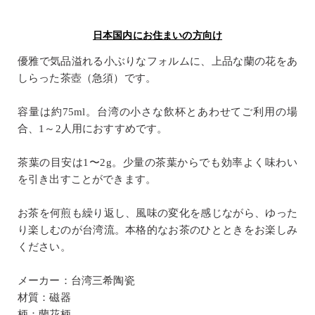
日本国内にお住まいの方向け
優雅で気品溢れる小ぶりなフォルムに、上品な蘭の花をあ
しらった茶壺（急須）です。
容量は約75ml。台湾の小さな飲杯とあわせてご利用の場
合、1～2人用におすすめです。
茶葉の目安は1〜2g。少量の茶葉からでも効率よく味わい
を引き出すことができます。
お茶を何煎も繰り返し、風味の変化を感じながら、ゆった
り楽しむのが台湾流。本格的なお茶のひとときをお楽しみ
ください。
メーカー：台湾三希陶瓷
材質：磁器
柄：蘭花柄