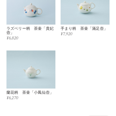
ラズベリー柄 茶壷「貴妃
手まり柄 茶壷「滿足壺」
壺」
¥7,920
¥6,820
蘭花柄 茶壷「小鳳仙壺」
¥6,270