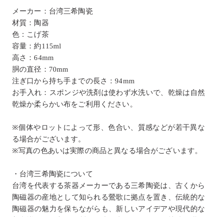
メーカー：台湾三希陶瓷
材質：陶器
色：こげ茶
容量：約115ml
高さ：64mm
胴の直径：70mm
注ぎ口から持ち手までの長さ：94mm
お手入れ：スポンジや洗剤は使わず水洗いで、乾燥は自然
乾燥か柔らかい布をご利用ください。
※個体やロットによって形、色合い、質感などが若干異な
る場合がございます。
※写真の色あいは実際の商品と異なる場合がございます。
・台湾三希陶瓷について
台湾を代表する茶器メーカーである三希陶瓷は、古くから
陶磁器の産地として知られる鶯歌に拠点を置き、伝統的な
陶磁器の魅力を保ちながらも、新しいアイデアや現代的な