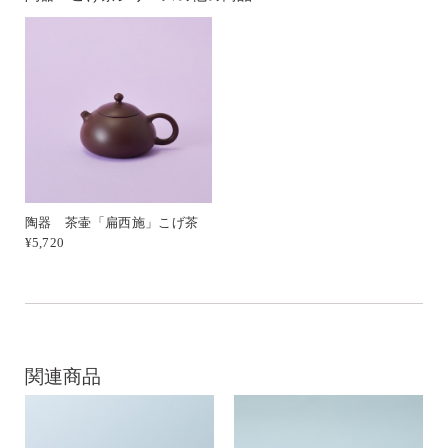
陶器 茶壷「扁西施」こげ茶
¥5,720
関連商品