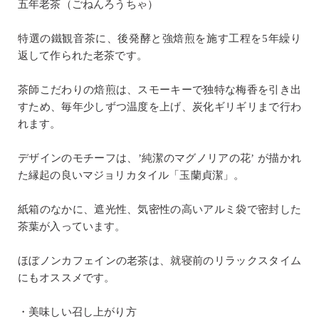
五年老茶（ごねんろうちゃ）
特選の鐵観音茶に、後発酵と強焙煎を施す工程を5年繰り
返して作られた老茶です。
茶師こだわりの焙煎は、スモーキーで独特な梅香を引き出
すため、毎年少しずつ温度を上げ、炭化ギリギリまで行わ
れます。
デザインのモチーフは、’純潔のマグノリアの花’ が描かれ
た縁起の良いマジョリカタイル「玉蘭貞潔」。
紙箱のなかに、遮光性、気密性の高いアルミ袋で密封した
茶葉が入っています。
ほぼノンカフェインの老茶は、就寝前のリラックスタイム
にもオススメです。
・美味しい召し上がり方