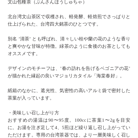
文山包種茶（ぶんさんほうしゅちゃ）
北台湾文山茶区で収穫され、軽発酵、軽焙煎でさっぱりと
仕上げられた、台湾四大銘茶のひとつです。
別名 ’清茶’ とも呼ばれ、清々しい桂や蘭の花のような香り
と爽やかな甘味が特徴。緑茶のように食後のお茶としても
オススメです。
デザインのモチーフは、’春の訪れを告げるベゴニアの花’
が描かれた縁起の良いマジョリカタイル「海棠春好」。
紙箱のなかに、遮光性、気密性の高いアルミ袋で密封した
茶葉が入っています。
・美味しい召し上がり方
おすすめの湯温は90〜95度。100ccに茶葉1〜2gを目安
に。お湯を注ぎ足して4、5煎ほど繰り返し召し上がってい
ただけます。専用の台湾茶器では、より一層美味しく召し