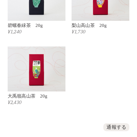
碧螺春緑茶 20g
梨山高山茶 20g
¥1,240
¥1,730
大禹嶺高山茶 20g
¥2,430
通報する