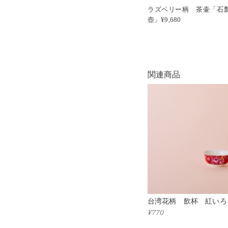
ラズベリー柄 茶壷「石
壺」¥9,680
関連商品
台湾花柄 飲杯 紅いろ
¥770