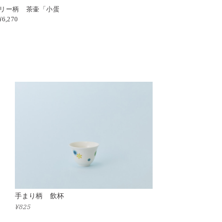
リー柄 茶壷「小蛋
6,270
手まり柄 飲杯
¥825