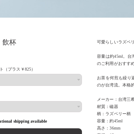
 飲杯
可愛らしいラズベ
容量は約45ml。
のご利用がおすす
（プラス￥825）
お茶を何煎も繰り
のが台湾流。本格
メーカー：台湾三
材質：磁器
柄：ラズベリー柄
容量：約45ml
ational shipping available
高さ：36mm