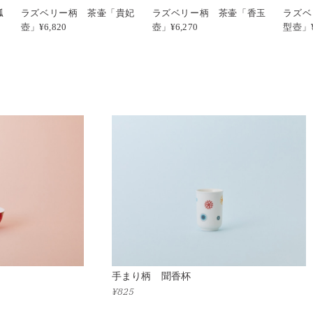
瓢
ラズベリー柄 茶壷「貴妃
ラズベリー柄 茶壷「香玉
ラズベ
壺」¥6,820
壺」¥6,270
型壺」¥
手まり柄 聞香杯
¥825