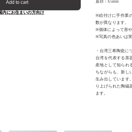
直径：65mm
Add to cart
国内にお住まいの方向け
※絵付けに手作業
数が異なります。
※個体によって形
※写真の色あいは
・台湾三希陶瓷に
台湾を代表する茶
産地として知られ
ちながらも、新し
生み出しています
り上げられた陶磁
ます。