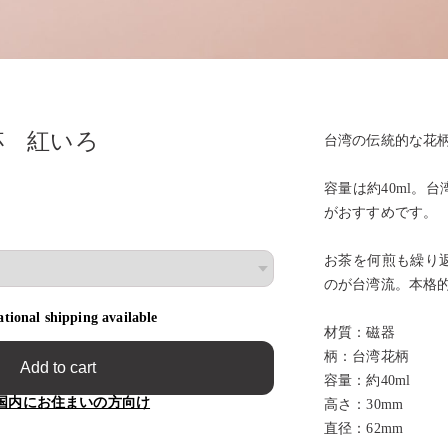
杯 紅いろ
台湾の伝統的な花
容量は約40ml。
がおすすめです。
お茶を何煎も繰り
のが台湾流。本格
ational shipping available
材質：磁器
柄：台湾花柄
Add to cart
容量：約40ml
国内にお住まいの方向け
高さ：30mm
直径：62mm