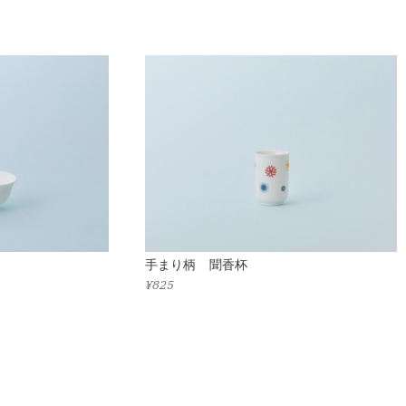
手まり柄 聞香杯
¥825