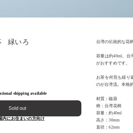
杯 緑いろ
台湾の伝統的な花
容量は約40ml。
がおすすめです。
お茶を何煎も繰り
のが台湾流。本格
ational shipping available
材質：磁器
柄：台湾花柄
Sold out
容量：約40ml
国内にお住まいの方向け
高さ：30mm
直径：62mm