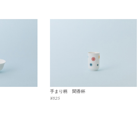
手まり柄 聞香杯
¥825