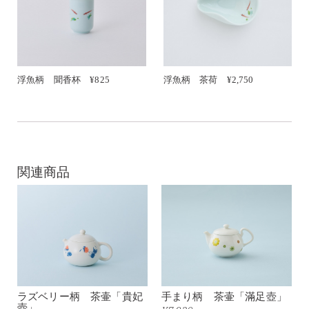
浮魚柄 聞香杯 ¥825
浮魚柄 茶荷 ¥2,750
関連商品
ラズベリー柄 茶壷「貴妃
手まり柄 茶壷「滿足壺」
壺」