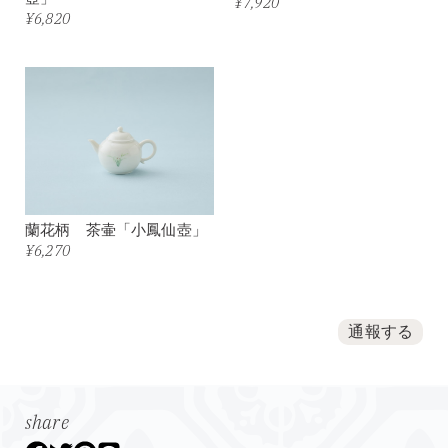
¥7,920
¥6,820
蘭花柄 茶壷「小鳳仙壺」
¥6,270
通報する
share