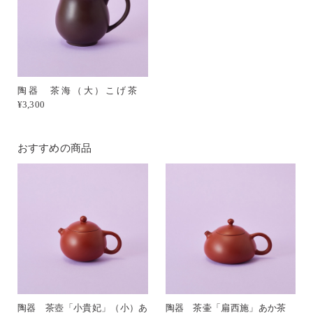
陶器 茶海（大）こげ茶
¥3,300
おすすめの商品
陶器 茶壺「小貴妃」（小）あ
陶器 茶壷「扁西施」あか茶