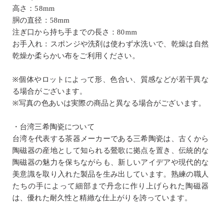
高さ：58mm
胴の直径：58mm
注ぎ口から持ち手までの長さ：80mm
お手入れ：スポンジや洗剤は使わず水洗いで、乾燥は自然
乾燥か柔らかい布をご利用ください。
※個体やロットによって形、色合い、質感などが若干異な
る場合がございます。
※写真の色あいは実際の商品と異なる場合がございます。
・台湾三希陶瓷について
台湾を代表する茶器メーカーである三希陶瓷は、古くから
陶磁器の産地として知られる鶯歌に拠点を置き、伝統的な
陶磁器の魅力を保ちながらも、新しいアイデアや現代的な
美意識を取り入れた製品を生み出しています。熟練の職人
たちの手によって細部まで丹念に作り上げられた陶磁器
は、優れた耐久性と精緻な仕上がりを誇っています。