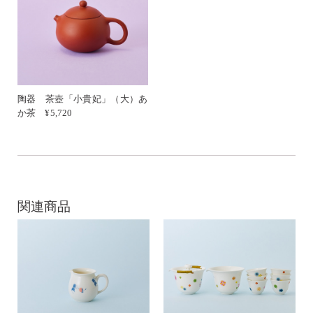
陶器 茶壺「小貴妃」（大）あ
か茶 ¥5,720
関連商品